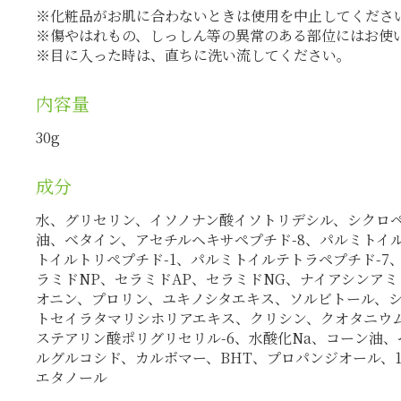
※化粧品がお肌に合わないときは使用を中止してくださ
※傷やはれもの、しっしん等の異常のある部位にはお使
※目に入った時は、直ちに洗い流してください。
内容量
30g
成分
水、グリセリン、イソノナン酸イソトリデシル、シクロペン
油、ベタイン、アセチルヘキサペプチド-8、パルミトイ
トイルトリペプチド-1、パルミトイルテトラペプチド-
ラミドNP、セラミドAP、セラミドNG、ナイアシンア
オニン、プロリン、ユキノシタエキス、ソルビトール、シ
トセイラタマリシホリアエキス、クリシン、クオタニウム-
ステアリン酸ポリグリセリル-6、水酸化Na、コーン油、ペ
ルグルコシド、カルボマー、BHT、プロパンジオール、1
エタノール