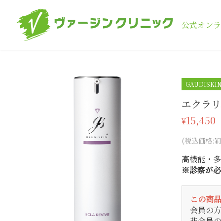
公式オンラ
GAUDISKI
エクラリ
15,450
¥
(税込価格:¥16
高機能・多
※診察が必
この商
会員の
非会員