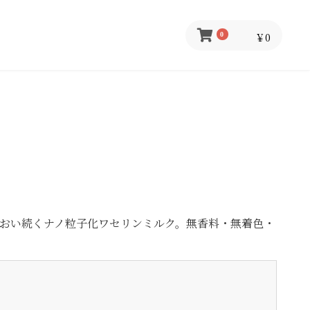
￥0
0
おい続くナノ粒子化ワセリンミルク。無香料・無着色・