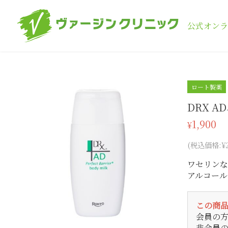
公式オンラ
ロート製薬
DRX 
1,900
¥
(税込価格:¥2
ワセリンな
アルコール
この商
会員の
非会員